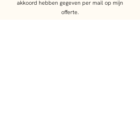
akkoord hebben gegeven per mail op mijn
offerte.
Kunnen we je ontmoeten voor de bruiloft?
Absoluut! We plannen sowieso eerst een
kennismakingsgesprek plannen, in de
buurt van Amsterdam in persoon,
daarbuiten via een videochat. Aan de
hand van jullie plannen en wensen maak
ik dan een offerte op maat voor jullie. Een
week of 2 voor de bruiloft hebben we
weer contacten om alle laatste punten
nog te bespreken.
Hoe lang raad je meestal aan om te